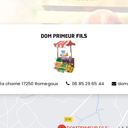
la charrie
17250
Romegoux
06 85 29 65 44
dom