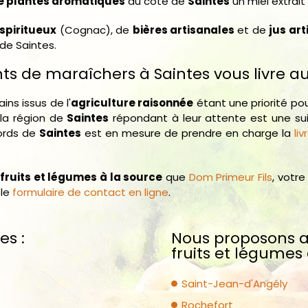
e plantes aromatiques
du côté de
Saintes
un miel extrait
spiritueux
(Cognac), de
bières artisanales
et de
jus ar
de Saintes.
s de maraîchers à Saintes vous livre aus
ains issus de l'
agriculture raisonnée
étant une priorité po
la région de
Saintes
répondant à leur attente est une sui
ords de
Saintes
est en mesure de prendre en charge la
li
fruits et légumes à la source
que
Dom Primeur Fils
, vot
 le
formulaire de contact en ligne
.
es :
Nous proposons au
fruits et légumes 
Saint-Jean-d'Angély
Rochefort