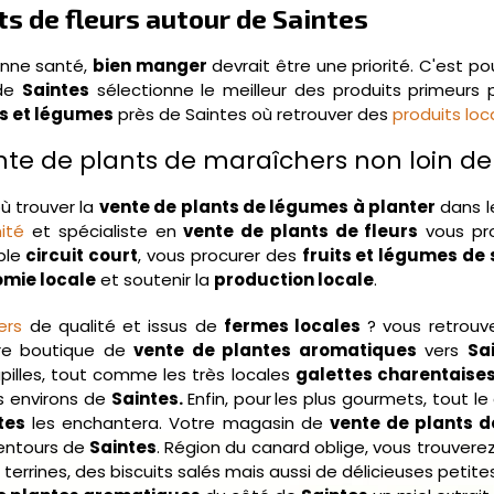
s de fleurs autour de Saintes
onne santé,
bien manger
devrait être une priorité. C'est p
 de
Saintes
sélectionne le meilleur des produits primeurs p
ts et légumes
près de Saintes où retrouver des
produits loc
e de plants de maraîchers non loin de 
où trouver la
vente de plants de légumes à planter
dans l
ité
et spécialiste en
vente de plants de fleurs
vous pr
ble
circuit court
, vous procurer des
fruits et légumes de 
nomie locale
et soutenir la
production locale
.
ers
de qualité et issus de
fermes locales
? vous retrouv
tre boutique de
vente de plantes aromatiques
vers
Sa
pilles, tout comme les très locales
galettes charentaise
s environs de
Saintes.
Enfin, pour
les plus gourmets, tout le
tes
les enchantera. Votre magasin de
vente de plants d
entours de
Saintes
. Région du canard oblige, vous trouve
 terrines, des biscuits salés mais aussi de délicieuses petite