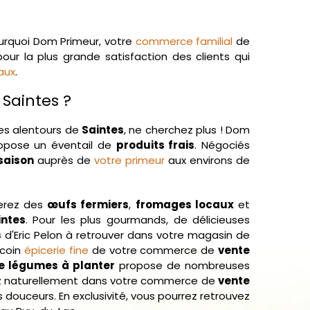
ourquoi Dom Primeur, votre
commerce familial
de
our la plus grande satisfaction des clients qui
aux
.
Saintes ?
es alentours de
Saintes
, ne cherchez plus ! Dom
opose un éventail de
produits frais
. Négociés
saison
auprès de
votre primeur
aux environs de
erez des
œufs fermiers
,
fromages locaux
et
intes
. Pour les plus gourmands, de délicieuses
s
d'Eric Pelon à retrouver dans votre magasin de
 coin
épicerie fine
de votre commerce de
vente
e légumes à planter
propose de nombreuses
rez naturellement dans votre commerce de
vente
s douceurs. En exclusivité, vous pourrez retrouvez