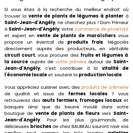
Si vous êtes à la recherche du meilleur endroit où
trouver la
vente de plants de légumes à planter
à
Saint-Jean-d'Angély
, ne cherchez plus ! Dom Primeur
à
Saint-Jean-d'Angély
, votre
commerce de proximité
et expert en
vente de plants de maraîchers
vous
propose un éventail de
produits frais
. Négociés
directement auprès des producteurs, en véritable
circuit court
, vous procurer des
fruits et légumes à
la source
auprès de
votre primeur
autour de
Saint-
Jean-d'Angély
, c'est contribuer à la
vitalité de
l'économie locale
et soutenir la
production locale
.
Vous appréciez cuisiner avec des
produits de crèmerie
de qualité et issus de
fermes locales
? vous
retrouverez des
œufs fermiers
,
fromages locaux
et
basques ainsi que du beurre moulé dans votre
boutique de
vente de plants de fleurs
vers
Saint-
Jean-d'Angély
. Pour les plus gourmands, de
délicieuses
brioches
de chez BAUBEAU sauront ravir vos
papilles, tout comme les très locales
galettes