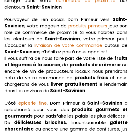
laitage dans votre
commerce de proximité
aux
alentours
Saint-Savinien
.
Pourvoyeur de lien social, Dom Primeur vers
Saint-
Savinien
, votre magasin de
produits primeurs
joue son
rôle de commerce de proximité. Si vous habitez dans
les alentours de
Saint-Savinien
, votre primeur peut
s'occuper la
livraison de votre commande
autour de
Saint-Savinien
, n'hésitez pas à nous appeler !
Il vous suffira de nous faire part de votre liste de
fruits
et légumes à la source
, de
produits de crèmerie
ou
encore de vin de producteurs locaux, nous prendrons
acte de votre commande de
produits frais
et nous
chargerons de vous
livrer gratuitement
le lendemain
dans les environs de
Saint-Savinien
.
Côté
épicerie fine
, Dom Primeur à
Saint-Savinien
a
sélectionné pour vous des
produits gourmets et
gourmands
pour satisfaire les palais les plus délicats !
De
délicieuses brioches
, l'incontournable
galette
charentaise
ou encore une gamme de confitures, jus