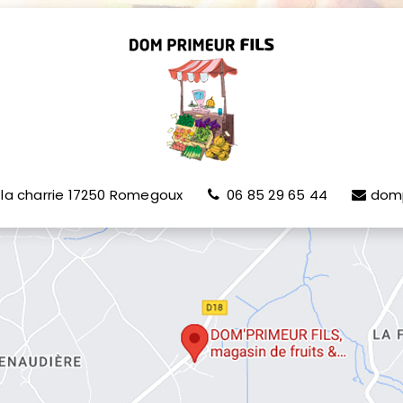
la charrie
17250
Romegoux
06 85 29 65 44
dom