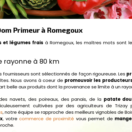
z Dom Primeur à Romegoux
s et légumes frais
à Romegoux, les maîtres mots sont le 
e rayonne à 80 km
 fournisseurs sont sélectionnés de façon rigoureuse. Les
pr
oltes. Nous avons à coeur de
promouvoir les producteur
part belle aux produits dont la provenance se limite à un r
des navets, des poireaux, des panais, de la
patate do
uleusement cultivées par des agriculteurs de Trizay 
ns
, notre équipe se rapproche des meilleurs vignobles de Bois
ux
, votre
commerce de proximité
vous permet de
manger
roche.